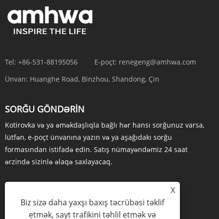
Tel:
+86-531-88195056
E-poçt:
renegeng@amhwa.com
Ünvan:
Huanghe Road, Binzhou, Shandong, Çin
SORĞU GÖNDƏRIN
Kotirovka və ya əməkdaşlıqla bağlı hər hansı sorğunuz varsa,
lütfən, e-poçt ünvanına yazın və ya aşağıdakı sorğu
formasından istifadə edin. Satış nümayəndəmiz 24 saat
ərzində sizinlə əlaqə saxlayacaq.
X
Biz sizə daha yaxşı baxış təcrübəsi təklif
İNDİ SORUŞUN
etmək, sayt trafikini təhlil etmək və