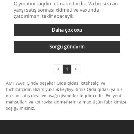
Qiymətini təqdim etmək istərdik. Və biz sizə ən
yaxşı satış sonrası xidməti və vaxtında
çatdırılmanı təklif edəcəyik.
Daha çox oxu
Sorğu göndərin
<
1
>
AMHWA® Çində peşəkar Qida qidası istehsalçı və
təchizatçıdır. Bizim yüksək keyfiyyətimiz Qida qidası yalnız
ən son satış deyil və aşağı qiymətlər təqdim edir. Ən yeni
məhsulları və kotirovka xidmətlərini almaq üçün fabrikimizə
xoş gəlmisiniz.