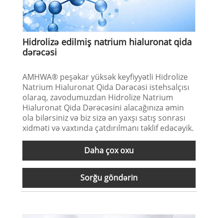
Hidrolizə edilmiş natrium hialuronat qida
dərəcəsi
AMHWA® peşəkar yüksək keyfiyyətli Hidrolize
Natrium Hialuronat Qida Dərəcəsi istehsalçısı
olaraq, zavodumuzdan Hidrolize Natrium
Hialuronat Qida Dərəcəsini alacağınıza əmin
ola bilərsiniz və biz sizə ən yaxşı satış sonrası
xidməti və vaxtında çatdırılmanı təklif edəcəyik.
Daha çox oxu
Sorğu göndərin