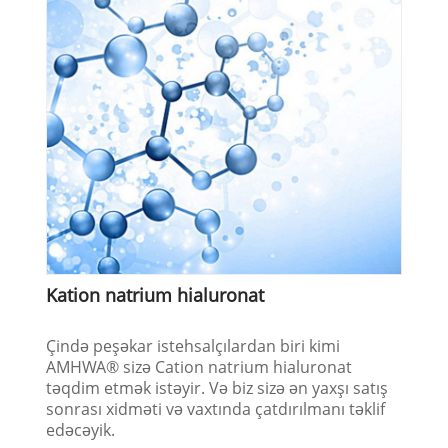
Kation natrium hialuronat
Çində peşəkar istehsalçılardan biri kimi
AMHWA® sizə Cation natrium hialuronat
təqdim etmək istəyir. Və biz sizə ən yaxşı satış
sonrası xidməti və vaxtında çatdırılmanı təklif
edəcəyik.