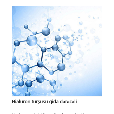
Hialuron turşusu qida dərəcəli