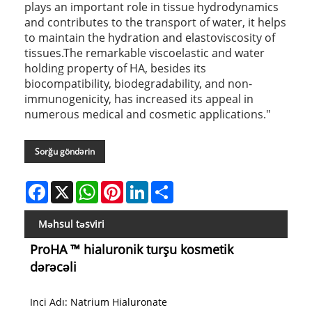
plays an important role in tissue hydrodynamics
and contributes to the transport of water, it helps
to maintain the hydration and elastoviscosity of
tissues.The remarkable viscoelastic and water
holding property of HA, besides its
biocompatibility, biodegradability, and non-
immunogenicity, has increased its appeal in
numerous medical and cosmetic applications."
Sorğu göndərin
Facebook
X
WhatsApp
Pinterest
LinkedIn
Share
Məhsul təsviri
ProHA ™ hialuronik turşu kosmetik
dərəcəli
Inci Adı: Natrium Hialuronate