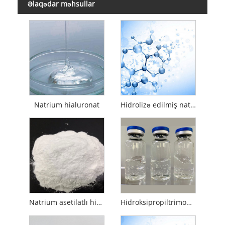
Əlaqədar məhsullar
Natrium hialuronat
Hidrolizə edilmiş natrium hialuronat
Natrium asetilatlı hialuronat
Hidroksipropiltrimonium hialuronat