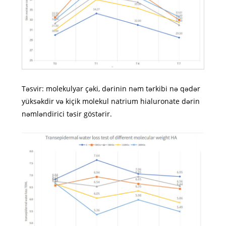
Təsvir: molekulyar çəki, dərinin nəm tərkibi nə qədər
yüksəkdir və kiçik molekul natrium hialuronate dərin
nəmləndirici təsir göstərir.