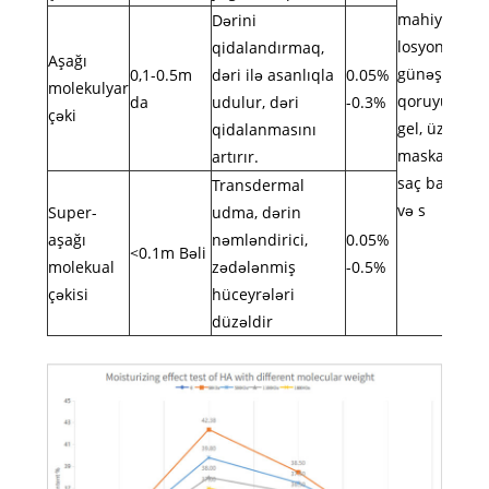
mahiyyət,
Dərini
losyon,
qidalandırmaq,
Aşağı
günəşdən
0,1-0.5m
dəri ilə asanlıqla
0.05%
molekulyar
qoruyucu,
da
udulur, dəri
-0.3%
çəki
gel, üz
qidalanmasını
maskası,
artırır.
saç baxımı
Transdermal
və s
Super-
udma, dərin
aşağı
nəmləndirici,
0.05%
<0.1m Bəli
molekual
zədələnmiş
-0.5%
çəkisi
hüceyrələri
düzəldir