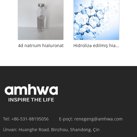
4d natrium hialuronat
Hidrolizə edilmiş hialuron turşusu
Tel:
+86-531-88195056
E-poçt:
renegeng@amhwa.com
Ünvan:
Huanghe Road, Binzhou, Shandong, Çin