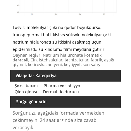
Təsvir: molekulyar çəki nə qədər böyükdürsə,
transpepermal bal itkisi və yüksək molekulyar çəki
natrium hialuronatı su itkisini azaltmaq üçün
epidermisdə su kilidləmə filmi meydana gətirir.
Qaynar Teqlər: Natrium hialuronate kosmetik
dərəcəli, Çin, istehsalçılar, təchizatçılar, fabrik, aşağı
qiymət, kotirovka, ən yeni, keyfiyyət, son satış
Əlaqədar Kateqoriya
Şəxsi baxım
Pharma və səhiyyə
Qida qidası
Dermal doldurucu
Sorğu göndərin
Sorğunuzu aşağıdakı formada verməkdən
çekinmeyin. 24 saat ərzində sizə cavab
verəcəyik.