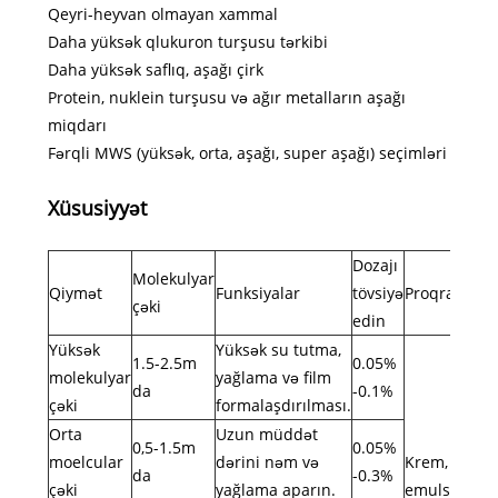
Qeyri-heyvan olmayan xammal
Daha yüksək qlukuron turşusu tərkibi
Daha yüksək saflıq, aşağı çirk
Protein, nuklein turşusu və ağır metalların aşağı
miqdarı
Fərqli MWS (yüksək, orta, aşağı, super aşağı) seçimləri
Xüsusiyyət
Dozajı
Molekulyar
Qiymət
Funksiyalar
tövsiyə
Proqramlar
çəki
edin
Yüksək
Yüksək su tutma,
1.5-2.5m
0.05%
molekulyar
yağlama və film
da
-0.1%
çəki
formalaşdırılması.
Orta
Uzun müddət
0,5-1.5m
0.05%
moelcular
dərini nəm və
Krem,
da
-0.3%
çəki
yağlama aparın.
emulsiya,