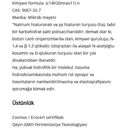
Kimyəvi formula: (c14h20nnao11) n
CAS: 9067-32-7
Mənbə: Mikrob mayesi
"Natrium hialuronatı və ya hialuron turşusu (ha), təbii
bir karbohidrat xətti polisacchariddir; demək olar ki,
bütün canlı orqanizmlərdə olan, kimyəvi quruluşu, N-
1,4 və β-1,3 qlikodic istiqrazları ilə əlaqəli N-asetylglu-
kosamin və D-qlukuron turşusu olan bir çox
disakariddən ibarətdir.
Ha, yüksək hidrofilik bir molekul, toxuma
hidrodinamikasında mühüm rol oynayır və
toxumaların nəmləndirilməsinə və elastoqrafiyasını
qorumağa kömək edir.
Üstünlük
Cosmos / Ecocert sertifikatı
Qeyri-GMO Fermentasiya Texnologiyası