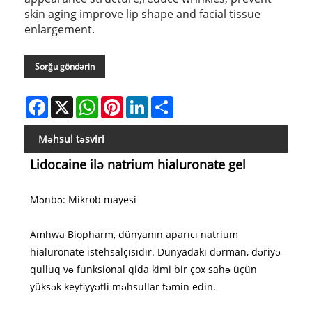
skin aging improve lip shape and facial tissue
enlargement.
Sorğu göndərin
Facebook
X
WhatsApp
Pinterest
LinkedIn
Share
Məhsul təsviri
Lidocaine ilə natrium hialuronate gel
Mənbə: Mikrob mayesi
Amhwa Biopharm, dünyanın aparıcı natrium
hialuronate istehsalçısıdır. Dünyadakı dərman, dəriyə
qulluq və funksional qida kimi bir çox sahə üçün
yüksək keyfiyyətli məhsullar təmin edin.