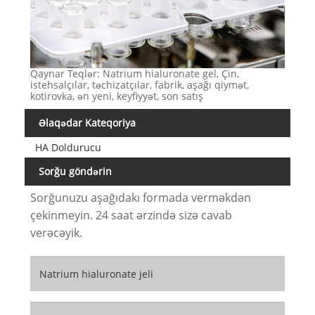
Qaynar Teqlər: Natrium hialuronate gel, Çin,
istehsalçılar, təchizatçılar, fabrik, aşağı qiymət,
kotirovka, ən yeni, keyfiyyət, son satış
Əlaqədar Kateqoriya
HA Doldurucu
Sorğu göndərin
Sorğunuzu aşağıdakı formada verməkdən
çekinmeyin. 24 saat ərzində sizə cavab
verəcəyik.