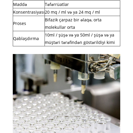
Maddə
Təfərrüatlar
Konsentrasiyası
20 mq / ml və ya 24 mq / ml
Bifazik çarpaz bir əlaqə, orta
Proses
molekullar orta
10ml / şüşə və ya 50ml / şüşə və ya
Qablaşdırma
müştəri tərəfindən göstərildiyi kimi