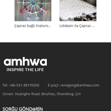
Çapraz bağlı hialuron turşusu
Lidokain ilə Çapraz Bağlı Hialuron turşusu
Tel:
+86-531-88195056
E-poçt:
renegeng@amhwa.com
Ünvan:
Huanghe Road, Binzhou, Shandong, Çin
SORĞU GÖNDƏRIN