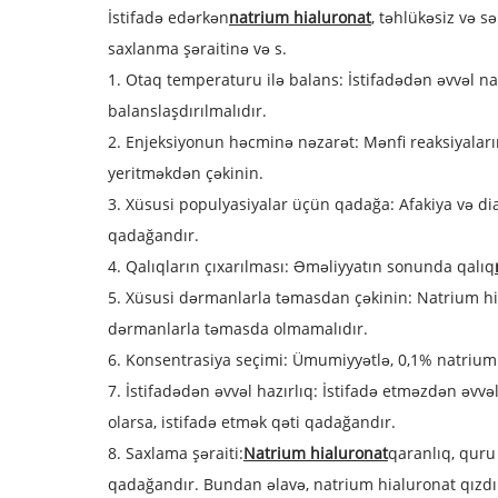
İstifadə edərkən
natrium hialuronat
, təhlükəsiz və 
saxlanma şəraitinə və s.
1. Otaq temperaturu ilə balans: İstifadədən əvvəl 
balanslaşdırılmalıdır.
2. Enjeksiyonun həcminə nəzarət: Mənfi reaksiyaları
yeritməkdən çəkinin.
3. Xüsusi populyasiyalar üçün qadağa: Afakiya və d
qadağandır.
4. Qalıqların çıxarılması: Əməliyyatın sonunda qalıq
5. Xüsusi dərmanlarla təmasdan çəkinin: Natrium hia
dərmanlarla təmasda olmamalıdır.
6. Konsentrasiya seçimi: Ümumiyyətlə, 0,1% natrium h
7. İstifadədən əvvəl hazırlıq: İstifadə etməzdən əv
olarsa, istifadə etmək qəti qadağandır.
8. Saxlama şəraiti:
Natrium hialuronat
qaranlıq, quru
qadağandır. Bundan əlavə, natrium hialuronat qızdı