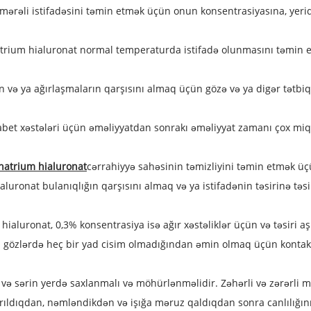
səmərəli istifadəsini təmin etmək üçün onun konsentrasiyasına, yer
natrium hialuronat normal temperaturda istifadə olunmasını təmin
n və ya ağırlaşmaların qarşısını almaq üçün gözə və ya digər tətb
iabet xəstələri üçün əməliyyatdan sonrakı əməliyyat zamanı çox mi
natrium hialuronat
cərrahiyyə sahəsinin təmizliyini təmin etmək üçün
luronat bulanıqlığın qarşısını almaq və ya istifadənin təsirinə tə
ialuronat, 0,3% konsentrasiya isə ağır xəstəliklər üçün və təsiri a
vəl gözlərdə heç bir yad cisim olmadığından əmin olmaq üçün kontak
 və sərin yerdə saxlanmalı və möhürlənməlidir. Zəhərli və zərərli
rıldıqdan, nəmləndikdən və işığa məruz qaldıqdan sonra canlılığın