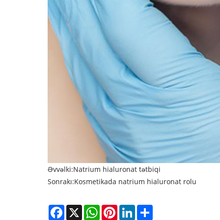
Əvvəlki:
Natrium hialuronat tətbiqi
Sonrakı:
Kosmetikada natrium hialuronat rolu
Facebook
X
WhatsApp
Pinterest
LinkedIn
Share