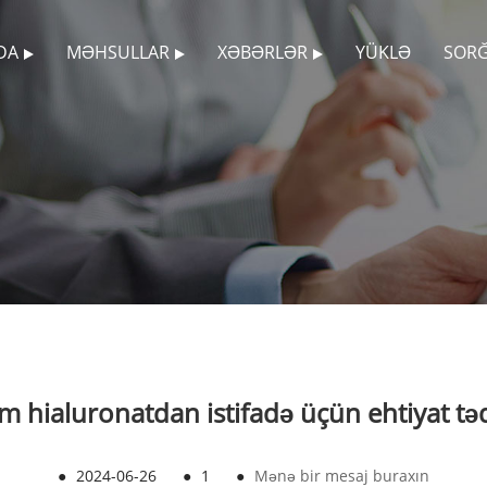
DA
MƏHSULLAR
XƏBƏRLƏR
YÜKLƏ
SOR
m hialuronatdan istifadə üçün ehtiyat təd
●
2024-06-26
●
1
●
Mənə bir mesaj buraxın