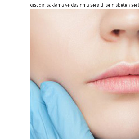
qısadır, saxlama və daşınma şəraiti isə nisbətən sərt