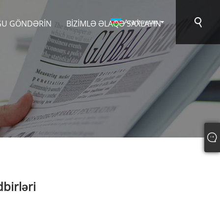
Azərbaycan
ĞU GÖNDƏRIN
BIZIMLƏ ƏLAQƏ SAXLAYIN
birləri