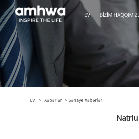
EV
BIZIM HAQQIMIZ
Ev
>
Xəbərlər
>
Sənaye Xəbərləri
Natriu