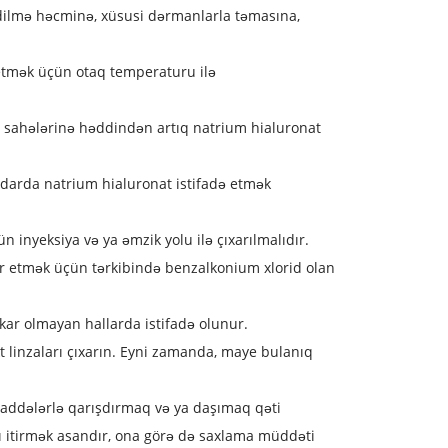
idilmə həcminə, xüsusi dərmanlarla təmasına,
 etmək üçün otaq temperaturu ilə
iq sahələrinə həddindən artıq natrium hialuronat
qdarda natrium hialuronat istifadə etmək
 inyeksiya və ya əmzik yolu ilə çıxarılmalıdır.
sir etmək üçün tərkibində benzalkonium xlorid olan
şkar olmayan hallarda istifadə olunur.
t linzaları çıxarın. Eyni zamanda, maye bulanıq
 maddələrlə qarışdırmaq və ya daşımaq qəti
ı itirmək asandır, ona görə də saxlama müddəti