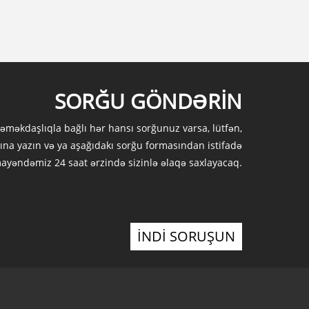
SORĞU GÖNDƏRIN
 əməkdaşlıqla bağlı hər hansı sorğunuz varsa, lütfən,
ına yazın və ya aşağıdakı sorğu formasından istifadə
mayəndəmiz 24 saat ərzində sizinlə əlaqə saxlayacaq.
İNDİ SORUŞUN