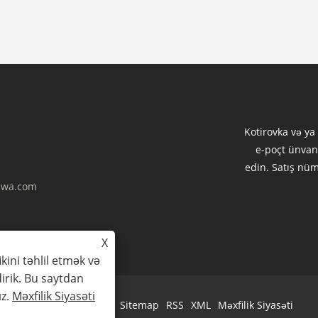
Kotirovka və ya
e-poçt ünvan
edin. Satış nü
wa.com
X
ikini təhlil etmək və
irik. Bu saytdan
ız.
Məxfilik Siyasəti
Links
Sitemap
RSS
XML
Məxfilik Siyasəti