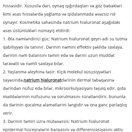
hissəsidir. Xüsusilə dəri, oynaq qığırdaqları və göz bəbəkləri
kimi əsas hissələrdə yağlama və qidalanmada əvəzsiz rol
oynayır. Kosmetika sahəsində natrium hialuronat aşağıdakı
əsas üstünlükləri nümayiş etdirdi:
1. Əla nəmləndirici güc: Natrium hialuronat qeyri-adi su tutma
qabiliyyəti ilə tanınır. Dərinin nəmini effektiv şəkildə saxlaya,
dərinin nəm balansını təmin edə və dərini uzun müddət
təravətli və nəmli saxlaya bilər.
2. Yaşlanma əleyhinə təsir: Kiçik molekul xüsusiyyətləri
sayəsində,
natrium hialuronat
dərinin dermal təbəqəsinə
dərindən nüfuz edə bilər, mikrosirkulyasiyanı təşviq edir, qida
maddələrinin nüfuzunu və sorulmasını sürətləndirir, bununla
da dərinin qocalma əlamətlərini ləngidir və ona gənc parlaqlıq
verir.
3. Dərinin təmiri üzrə mütəxəssis: Natrium hialuronat
epidermal hüceyrələrin bərpasını və differensiasiyasını aktiv