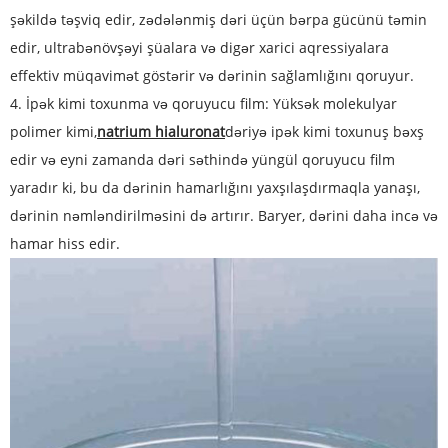
şəkildə təşviq edir, zədələnmiş dəri üçün bərpa gücünü təmin
edir, ultrabənövşəyi şüalara və digər xarici aqressiyalara
effektiv müqavimət göstərir və dərinin sağlamlığını qoruyur.
4. İpək kimi toxunma və qoruyucu film: Yüksək molekulyar
polimer kimi,
natrium hialuronat
dəriyə ipək kimi toxunuş bəxş
edir və eyni zamanda dəri səthində yüngül qoruyucu film
yaradır ki, bu da dərinin hamarlığını yaxşılaşdırmaqla yanaşı,
dərinin nəmləndirilməsini də artırır. Baryer, dərini daha incə və
hamar hiss edir.