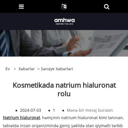
Ev
>
Xəbərlər
>
Sənaye Xəbərləri
Kosmetikada natrium hialuronat
rolu
●
2024-07-03
●
1
●
Mənə bir mesaj buraxın
Natrium hialuronat
, həmçinin natrium hialuronat kimi tanınan,
təbiətdə insan orqanizmində geniş şəkildə olan qiymətli tərkib