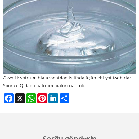
Əvvəlki:
Natrium hialuronatdan istifadə üçün ehtiyat tədbirləri
Sonrakı:
Qidada natrium hialuronat rolu
Facebook
X
WhatsApp
Pinterest
LinkedIn
Share
Sorğu göndərin