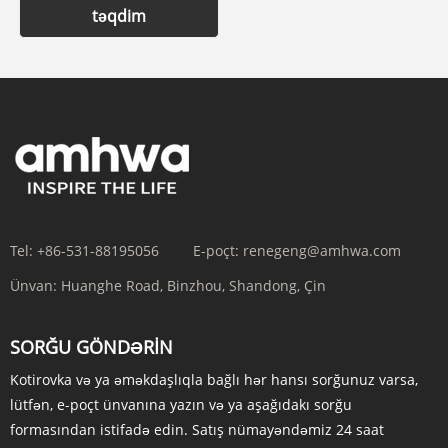
təqdim
Tel:
+86-531-88195056
E-poçt:
renegeng@amhwa.com
Ünvan:
Huanghe Road, Binzhou, Shandong, Çin
SORĞU GÖNDƏRIN
Kotirovka və ya əməkdaşlıqla bağlı hər hansı sorğunuz varsa,
lütfən, e-poçt ünvanına yazın və ya aşağıdakı sorğu
formasından istifadə edin. Satış nümayəndəmiz 24 saat