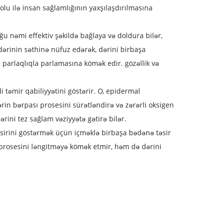
lu ilə insan sağlamlığının yaxşılaşdırılmasına
u nəmi effektiv şəkildə bağlaya və doldura bilər,
dərinin səthinə nüfuz edərək, dərini birbaşa
i parlaqlıqla parlamasına kömək edir. gözəllik və
i təmir qabiliyyətini göstərir. O, epidermal
ərin bərpası prosesini sürətləndirə və zərərli oksigen
rini tez sağlam vəziyyətə gətirə bilər.
sirini göstərmək üçün içməklə birbaşa bədənə təsir
 prosesini ləngitməyə kömək etmir, həm də dərini