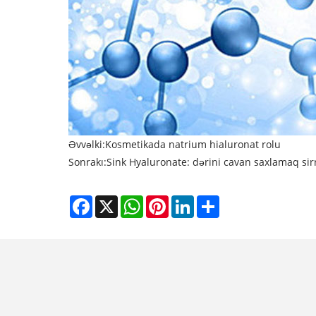
Əvvəlki:
Kosmetikada natrium hialuronat rolu
Sonrakı:
Sink Hyaluronate: dərini cavan saxlamaq sir
Facebook
X
WhatsApp
Pinterest
LinkedIn
Share