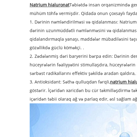
Natrium hialuronat
Təbiətdə insan orqanizmində geni
mühüm töhfə vermişdir. Qidada onun çoxsaylı fayda
1. Dərinin nəmləndirilməsi və qidalanması: Natrium h
dərinin uzunmüddətli nəmlənməsini və qidalanmasını 
qidalandırmaqla yanaşı, maddələr mübadiləsini təşviq
gözəllikdə güclü köməkçi. .
2. Zədələnmiş dəri baryerini bərpa edin: Dərinin d
hüceyrələrin fəaliyyətini stimullaşdıra, hüceyrələrin
sərbəst radikallarını effektiv şəkildə aradan qaldıra
3. Antioksidant: Səthə qulluqdan fərqli,
natrium hial
göstərir. İçəridən xaricdən bu cür təkmilləşdirmə 
içəridən təbii olaraq ağ və parlaq edir, əsl sağlam a