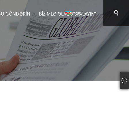
Azərbaycan
ĞU GÖNDƏRIN
BIZIMLƏ ƏLAQƏ SAXLAYIN