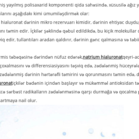
ş yayılmış polisaxarid komponenti qida sahəsində, xüsusilə ağız yo
larını aşağıdakı kimi ümumiləşdirmək olar:
ialuronat dərinin mikro rezervuarı kimidir, dərinin ehtiyac duyduğ
təmin edir. İçkilər şəklində qəbul edildikdə, bu kiçik molekullar 
 edir, tullantıları aradan qaldırır, dərinin gənc qalmasına və təbi
ermis təbəqəsinə dərindən nüfuz edərək,
natrium hialuronat
qeyri-ad
 çoxalmasını və differensiasiyasını təşviq edə, zədələnmiş hüceyrəl
, zədələnmiş dərinin hərtərəfli təmirini və qorunmasını təmin edə, də
uronat
içkilər bədənin içindən başlayır və mükəmməl antioksidan tə
təkcə sərbəst radikalların zədələnməsinə qarşı durmağa və qocalma
ğartmaya nail olur.