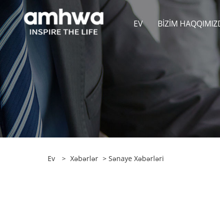
EV
BIZIM HAQQIMIZ
Ev
>
Xəbərlər
>
Sənaye Xəbərləri