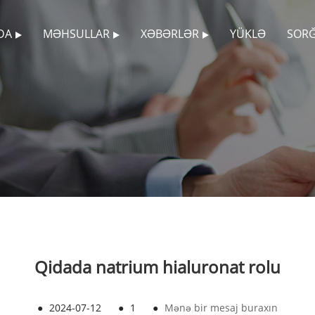
DA
MƏHSULLAR
XƏBƏRLƏR
YÜKLƏ
SOR
Qidada natrium hialuronat rolu
●
2024-07-12
●
1
●
Mənə bir mesaj buraxın