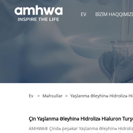
EV
BIZIM HAQQIMIZ
Ev
>
Məhsullar
>
Yaşlanma Əleyhinə Hidrolizə H
Çin Yaşlanma Əleyhinə Hidrolizə Hialuron Turşu
AMHWA® Çində peşəkar Yaşlanma Əleyhinə Hidrolizə H