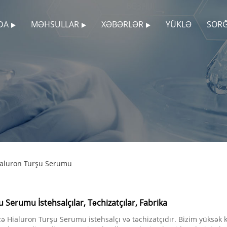
DA
MƏHSULLAR
XƏBƏRLƏR
YÜKLƏ
SOR
ialuron Turşu Serumu
 Serumu İstehsalçılar, Təchizatçılar, Fabrika
ialuron Turşu Serumu istehsalçı və təchizatçıdır. Bizim yüksək k