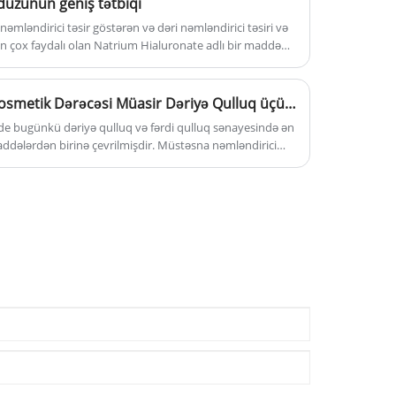
duzunun geniş tətbiqi
əmləndirici təsir göstərən və dəri nəmləndirici təsiri və
ün çox faydalı olan Natrium Hialuronate adlı bir maddə
Niyə Natrium Hialuronat Kosmetik Dərəcəsi Müasir Dəriyə Qulluq üçün Əsasdır?
 bugünkü dəriyə qulluq və fərdi qulluq sənayesində ən
maddələrdən birinə çevrilmişdir. Müstəsna nəmləndirici
 bərpa edən faydaları ilə tanınan bu tərkib indi gündəlik
leyhinə yüksək səviyyəli serumlara qədər müxtəlif
əvi nəmləndiricilərlə müqayisədə, Sodium Hyaluronat
dirmə, daha yaxşı dəri yaxınlığı və uzunmüddətli
nu dünya üzrə formulatorlar və brend sahibləri tərəfindən