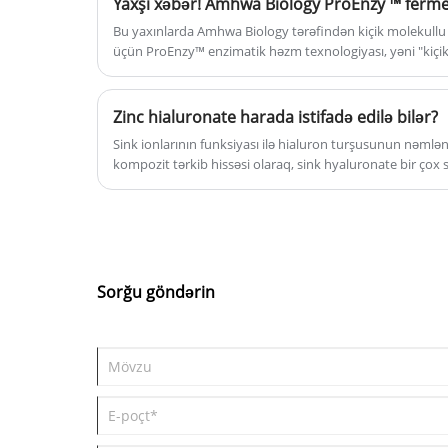
Bu yaxınlarda Amhwa Biology tərəfindən kiçik molekullu
üçün ProEnzy™ enzimatik həzm texnologiyası, yəni "kiçi
duzunun hazırlanması üsulu" elan edilmişdir. O, Dövlət Ə
rəsmi olaraq icazə verilmiş və ölkəmizdə bioloji mühəndis
irəliləyiş olan Çin İxtira patentinin sertifikatı verilmişdir.
Zinc hialuronate harada istifadə edilə bilər?
Sink ionlarının funksiyası ilə hialuron turşusunun nəmlənd
kompozit tərkib hissəsi olaraq, sink hyaluronate bir çox 
göstərdi.
Sorğu göndərin