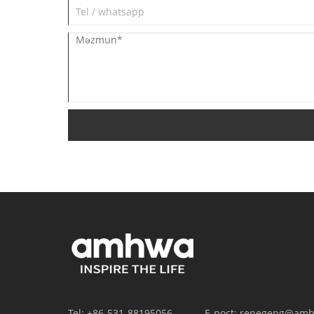
Tel:
+86-531-88195056
E-poçt:
renegeng@amh