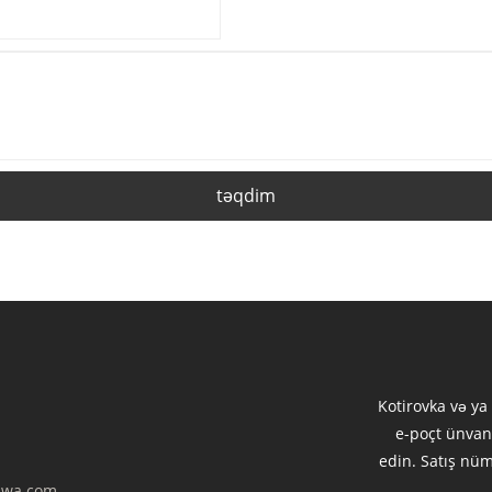
təqdim
Kotirovka və ya
e-poçt ünvan
edin. Satış nü
wa.com