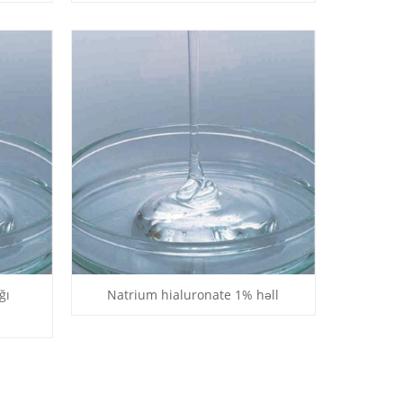
ğı
Natrium hialuronate 1% həll