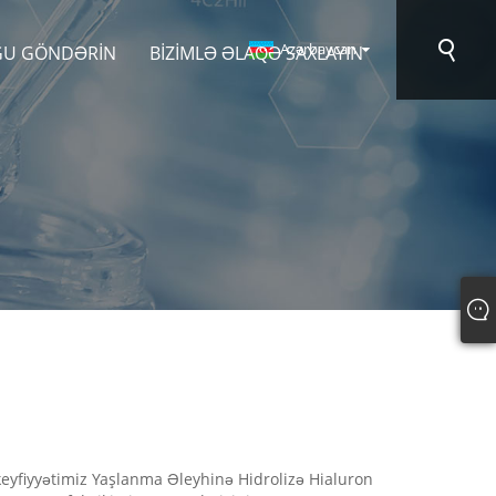
Azərbaycan
ĞU GÖNDƏRIN
BIZIMLƏ ƏLAQƏ SAXLAYIN
eyfiyyətimiz Yaşlanma Əleyhinə Hidrolizə Hialuron