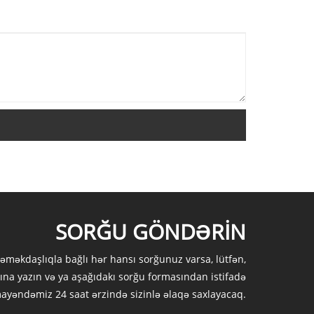
SORĞU GÖNDƏRIN
 əməkdaşlıqla bağlı hər hansı sorğunuz varsa, lütfən,
ına yazın və ya aşağıdakı sorğu formasından istifadə
mayəndəmiz 24 saat ərzində sizinlə əlaqə saxlayacaq.