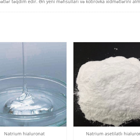
ətlər təqdim edir. Ən yeni məhsulları və kotirovka xidmətlərini al
Natrium hialuronat
Natrium asetilatlı hialuro