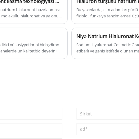
Yaxşı xəbər! Amhwa Biology ProEnzy ™ ferment kəsmə texnologiyası milli ixtira patentini aldı
Hialuron turşusu natrium 
water retention, lubrication, viscosity
 natrium hialuronat hazırlanması
Bu yaxınlarda, elm adamları güclü n
and good biocompatibility, so HA is
k molekullu hialuronat və ya onun
fizioloji funksiya tənzimləməsi üç
widely applied to cosmetics, health
qli Mülkiyyət İdarəsi tərəfindən
kəşf etdilər.
lik texnologiyası sahəsində bir
food, Beauty filling operation and
pharmaceutics,etc.
irici xüsusiyyətlərini birləşdirən
Sodium Hyaluronat Cosmetic Grade
sahələrdə unikal tətbiq dəyərini
etibarlı və geniş istifadə olunan 
qabiliyyəti, biouyğunluğu və dərini
üz kremlərindən tutmuş qocalma ə
formulaların təməl daşıdır. Ənən
Cosmetic Grade daha dərin nəmlən
performans təklif edir ki, bu da o
yüksək qiymətləndirir.