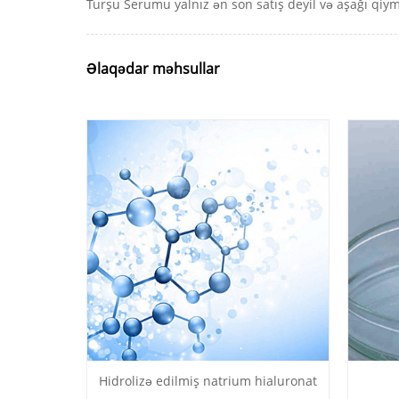
Turşu Serumu yalnız ən son satış deyil və aşağı qiym
Əlaqədar məhsullar
Hidrolizə edilmiş natrium hialuronat