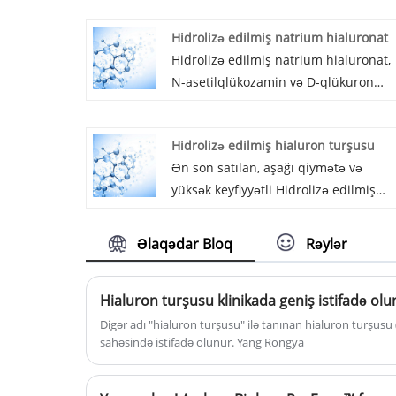
Hidrolizə edilmiş natrium hialuronat
Hidrolizə edilmiş natrium hialuronat,
N-asetilqlükozamin və D-qlükuron
turşusu disakarid vahidləri ilə
dəfələrlə bağlanmış yüksək molekulya
Hidrolizə edilmiş hialuron turşusu
turşulu mukopolisakkariddir.
Ən son satılan, aşağı qiymətə və
Hüceyrələrarası matrisin (ICM) və
yüksək keyfiyyətli Hidrolizə edilmiş
hüceyrədənkənar matrisin (ECM) əsas
hialuron turşusunu almaq üçün
komponentidir.
fabrikimizə gəlməyinizə xoş gəlmisiniz
Əlaqədar Bloq
Rəylər
AMHWA® sizinlə əməkdaşlığa ümid
edir.
Hialuron turşusu klinikada geniş istifadə olu
Digər adı "hialuron turşusu" ilə tanınan hialuron turşusu 
sahəsində istifadə olunur. Yang Rongya