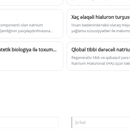
təchizatçıları, innovatorları və əcz
n
mükəmməllik irsi üzərində qurulur
r
birləşdirir.
 komponenti olan natrium
İnsan bədənində təbii olaraq meyd
ğlamlığının yaxşılaşdırılmasına
yağlama xüsusiyyətləri ilə məlumd
oynayır.
Anhua Bio PDRN məhsulunu təqdim edir: Sintetik biologiya ilə toxumaların bərpası üçün xammalların qlobal tədarük zəncirinin yenidən qurulması
ni
Regenerativ tibb və qabaqcıl yara
Natrium Hialuronat (HA) üçün tələ
ortopediya və oftalmologiyadan b
mühəndisliyində və qabaqcıl yaral
tənzimləmə tələblərini irəli sürür.
beynəlxalq tənzimləyici qurumları
təmizliyə, aşağı bakterial endoto
verirlər.