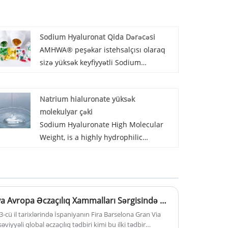
Sodium Hyaluronat Qida Dərəcəsi
AMHWA® peşəkar istehsalçısı olaraq
sizə yüksək keyfiyyətli Sodium
Hyaluronat Qida Qiymətini təqdim
etmək istərdik. Və biz sizə ən yaxşı
Natrium hialuronate yüksək
satış sonrası xidməti və vaxtında
molekulyar çəki
çatdırılmanı təklif edəcəyik.
Sodium Hyaluronate High Molecular
Weight, is a highly hydrophilic
molecule, plays an important role in
tissue hydrodynamics and contributes
to the transport of water, it helps to
maintain the hydration and
Amhwa Biology Barselonaya Avropa Əczaçılıq Xammalları Sərgisində əczaçılıq məhsullarını təqdim edir
elastoviscosity of tissues.The
remarkable viscoelastic and water
cü il tarixlərində İspaniyanın Fira Barselona Gran Via
əviyyəli qlobal əczaçılıq tədbiri kimi bu ilki tədbir
holding property of HA, besides its