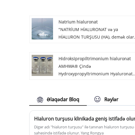
Natrium hialuronat
"NATRİUM HİALURONAT və ya
HİALURON TURŞUSU (HA), demək olar
ki, bütün canlı orqanizmlərdə olan
təbii karbohidratlı xətti polisaxariddir
Hidroksipropiltrimonium hialuronat
Kimyəvi quruluşu N-asetilqlu-kosami
AMHWA® Çində
və D-qlükuron turşusu olan çoxsaylı
Hydroxypropyltrimonium Hyaluronat
disaxaridlərdən ibarətdir. alternativ
istehsalçıları və təchizatçılarıdır.
β-1,4 və β-1,3 qlikozid bağları.
PosiHA® Katyonik Natrium Hialuronat
Məhlulu，Natrium hialuronat nəmin
Əlaqədar Bloq
Rəylər
əlavə olaraq, dəri və saç üçün yaxşı
absorbsiya və yaxınlığa malikdir,
Hialuron turşusu klinikada geniş istifadə olu
yuyulması asan deyil, davamlı və
effektiv şəkildə nəmləndirici və
Digər adı "hialuron turşusu" ilə tanınan hialuron turşusu 
sahəsində istifadə olunur. Yang Rongya
nəmləndirici rolunu oynaya bilər. Yax