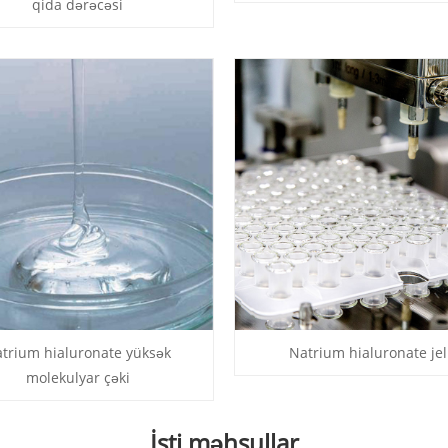
qida dərəcəsi
trium hialuronate yüksək
Natrium hialuronate jel
molekulyar çəki
İsti məhsullar