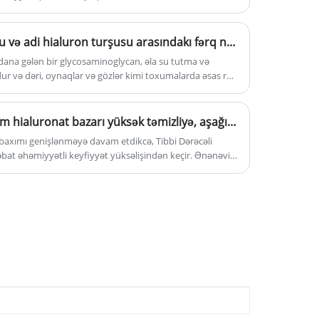
açılıq peşəkarlarını unikal şəkildə bir araya gətirərək
biocompatibility, biodegradability, and
. , həm oflayn, həm də onlayn təcrübələrin ən yaxşısını
non-immunogenicity, has increased its
Xaç əlaqəli hialuron turşusu və adi hialuron turşusu arasındakı fərq nədir?
appeal in numerous medical and
ana gələn bir glycosaminoglycan, əla su tutma və
cosmetic applications."
ur və dəri, oynaqlar və gözlər kimi toxumalarda əsas rol
Qlobal tibbi dərəcəli natrium hialuronat bazarı yüksək təmizliyə, aşağı endotoksin standartlarına doğru dəyişir
 baxımı genişlənməyə davam etdikcə, Tibbi Dərəcəli
bat əhəmiyyətli keyfiyyət yüksəlişindən keçir. Ənənəvi
aşqa, dərmanların çatdırılması sistemlərində, toxuma
arın sağalmasında yaranan tətbiqlər getdikcə daha sərt
 Qlobal miqyasda istehsalçılar ABŞ FDA, Aİ CE və digər
n ciddi standartlarına cavab vermək üçün yüksək
ksin səviyyələrinə və tam ICH Q7 uyğunluğuna üstünlük