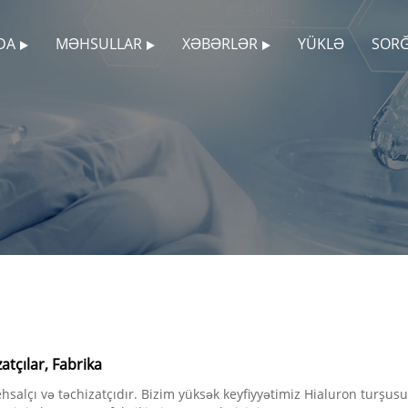
DA
MƏHSULLAR
XƏBƏRLƏR
YÜKLƏ
SOR
atçılar, Fabrika
lçı və təchizatçıdır. Bizim yüksək keyfiyyətimiz Hialuron turşusu k