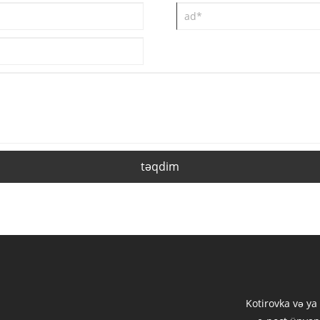
təqdim
Kotirovka və ya