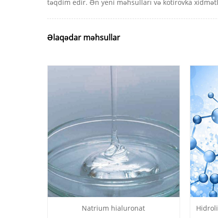
təqdim edir. Ən yeni məhsulları və kotirovka xidmətl
Əlaqədar məhsullar
Natrium hialuronat
Hidrol