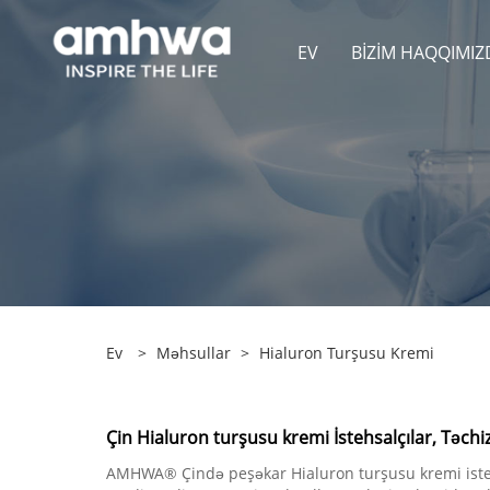
EV
BIZIM HAQQIMIZ
Ev
>
Məhsullar
>
Hialuron Turşusu Kremi
Çin Hialuron turşusu kremi İstehsalçılar, Təchiz
AMHWA® Çində peşəkar Hialuron turşusu kremi istehsa