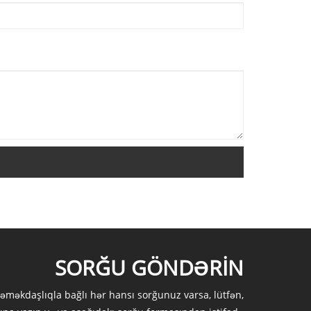
SORĞU GÖNDƏRIN
 əməkdaşlıqla bağlı hər hansı sorğunuz varsa, lütfən,