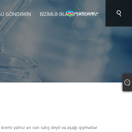
Azərbaycan
ĞU GÖNDƏRIN
BIZIMLƏ ƏLAQƏ SAXLAYIN
remi yalnız ən son satış deyil və aşağı qiymətlər