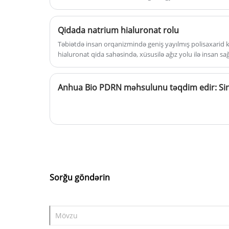
kondisioner effektinə malikdir, dərini
nəmləndirilməsinin effektivliyini artırı
Qidada natrium hialuronat rolu
və qıcıqlanmanı azaldır. Natrium
Təbiətdə insan orqanizmində geniş yayılmış polisaxarid
hialuronatın nəm və yapışma
hialuronat qida sahəsində, xüsusilə ağız yolu ilə insan sa
funksiyasını daha da yaxşılaşdırır,
mühüm töhfə vermişdir.
saçın elastikliyini effektiv şəkildə
yaxşılaşdırır və zədələnmiş saç telləri
effektiv şəkildə bərpa edir.
Sorğu göndərin