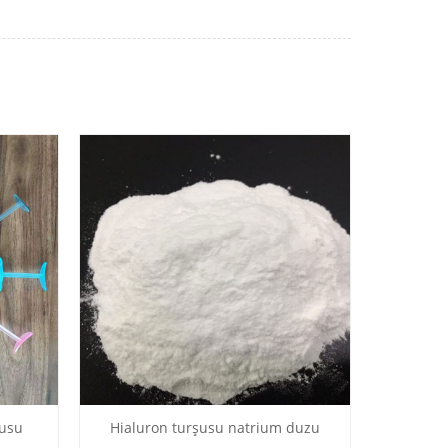
şusu
Hialuron turşusu natrium duzu