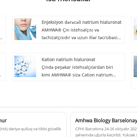
Enjeksiyon dərəcəli natrium hialuronat
AMHWA® Çin istehsalçısı və
təchizatçısıdır və uzun illər təcrübəsi
olan injection dərəcəli natrium
.
hialuronat istehsal edir. Sizinlə işgüzar
Kation natrium hialuronat
n
əlaqələr qurmaq ümidi ilə. Hialuronan
Çində peşəkar istehsalçılardan biri
və ya HA kimi də tanınan natrium
kimi AMHWA® sizə Cation natrium
hialuronat, insan və heyvan
hialuronat təqdim etmək istəyir. Və biz
orqanizmlərində, əsasən dəri, gözlərin
sizə ən yaxşı satış sonrası xidməti və
şüşəvari yumoru və oynaqların sinovial
ə
vaxtında çatdırılmanı təklif edəcəyik.
mayesi kimi yumşaq birləşdirici
toxumalarda mövcud olan təbii
polisaxariddir.
nur
(HA) dəriyə qulluq və tibbi gözəllik
CPHI Barcelona 24-26 oktyabr 2023-
şəhərində uğurla keçirildi. Yüksək s
şı