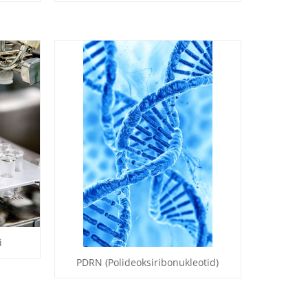
i
PDRN (Polideoksiribonukleotid)