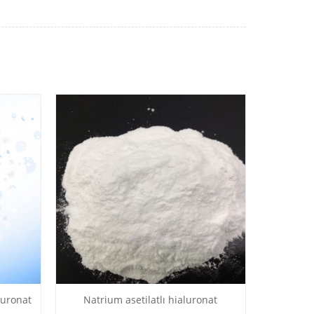
luronat
Natrium asetilatlı hialuronat