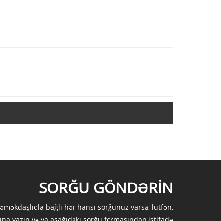
SORĞU GÖNDƏRIN
 əməkdaşlıqla bağlı hər hansı sorğunuz varsa, lütfən,
ına yazın və ya aşağıdakı sorğu formasından istifadə