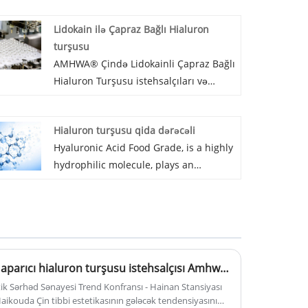
Lidokain ilə Çapraz Bağlı Hialuron
turşusu
AMHWA® Çində Lidokainli Çapraz Bağlı
Hialuron Turşusu istehsalçıları və
təchizatçılarından biridir. AMHWA
BIOPHARM, dünyanın aparıcı hialuron
Hialuron turşusu qida dərəcəli
turşusu istehsalçısıdır. Dünyada tibb,
Hyaluronic Acid Food Grade, is a highly
dəriyə qulluq və funksional qida kimi
hydrophilic molecule, plays an
bir çox sahələr üçün yüksək keyfiyyətli
important role in tissue
məhsullar təmin edin.
hydrodynamics and contributes to the
transport of water, it helps to maintain
the hydration and elastoviscosity of
tissues.The remarkable viscoelastic
Amhwa Biology - dünyanın aparıcı hialuron turşusu istehsalçısı Amhwa Biology: hialuron turşusunun aparıcı qlobal istehsalçısı olmaq
and water holding property of HA,
besides its biocompatibility,
etik Sərhəd Sənayesi Trend Konfransı - Hainan Stansiyası
aikouda Çin tibbi estetikasının gələcək tendensiyasını
biodegradability, and non-