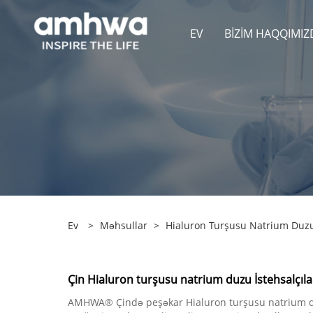
EV
BIZIM HAQQIMIZ
Ev
>
Məhsullar
>
Hialuron Turşusu Natrium Duz
Çin Hialuron turşusu natrium duzu İstehsalçılar
AMHWA® Çində peşəkar Hialuron turşusu natrium duzu 