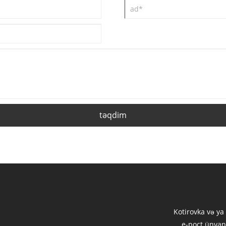
təqdim
Kotirovka və ya
e-poçt ünvan