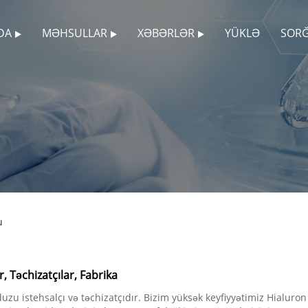
DA
MƏHSULLAR
XƏBƏRLƏR
YÜKLƏ
SOR
u
, Təchizatçılar, Fabrika
istehsalçı və təchizatçıdır. Bizim yüksək keyfiyyətimiz Hialuron 