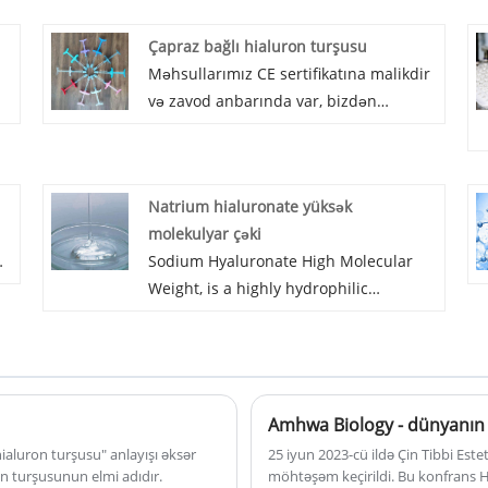
Çapraz bağlı hialuron turşusu
Məhsullarımız CE sertifikatına malikdir
və zavod anbarında var, bizdən
topdansatış Çapraz Bağlı Hialuron
Turşusu xoş gəlmisiniz. AMHWA
də
BIOPHARM, dünyanın aparıcı hialuron
Natrium hialuronate yüksək
turşusu istehsalçısıdır. Dünyada tibb,
molekulyar çəki
l
dəriyə qulluq və funksional qida kimi
Sodium Hyaluronate High Molecular
bir çox sahələr üçün yüksək keyfiyyətli
Weight, is a highly hydrophilic
və
məhsullar təmin edin.
molecule, plays an important role in
ə
tissue hydrodynamics and contributes
d
to the transport of water, it helps to
maintain the hydration and
elastoviscosity of tissues.The
remarkable viscoelastic and water
hialuron turşusu" anlayışı əksər
25 iyun 2023-cü ildə Çin Tibbi Est
ron turşusunun elmi adıdır.
möhtəşəm keçirildi. Bu konfrans H
şı
holding property of HA, besides its