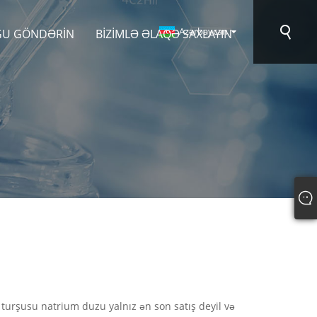
Azərbaycan
ĞU GÖNDƏRIN
BIZIMLƏ ƏLAQƏ SAXLAYIN
turşusu natrium duzu yalnız ən son satış deyil və