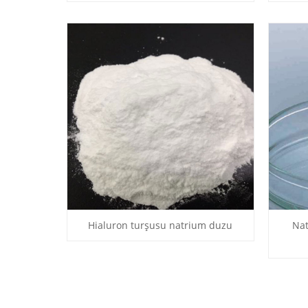
Hialuron turşusu natrium duzu
Nat