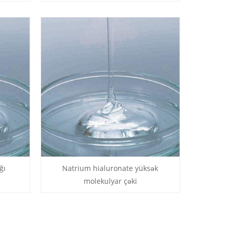
ğı
Natrium hialuronate yüksək
molekulyar çəki