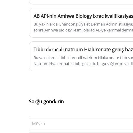
kondisioner effektinə malikdir, dərini
nəmləndirilməsinin effektivliyini artırı
AB API-nin Amhwa Biology ixrac kvalifikasiyas
və qıcıqlanmanı azaldır. Natrium
Bu yaxınlarda, Shandong Əyalət Dərman Administrasiyas
hialuronatın nəm və yapışma
sonra Amhwa Biology rəsmi olaraq AB-yə xammal dərmanla
funksiyasını daha da yaxşılaşdırır,
təsdiqlədi. Bioloji fermentasiya yolu ilə natrium hialuro
Çində ikinci API təchizatçısı olaraq, bu təsdiq Amhwa B
saçın elastikliyini effektiv şəkildə
API-nin Aİ bazarına rəsmi girişini göstərir.
Tibbi dərəcəli natrium Hialuronate geniş baz
yaxşılaşdırır və zədələnmiş saç telləri
effektiv şəkildə bərpa edir.
Bu yaxınlarda, tibbi dərəcəli natrium Hialuronate tibb s
Natrium Hyaluronate, tibbi gözəllik, birgə sağlamlıq və di
olunan təbii yüksək molekulyar çəkidə polisacharide mad
Sorğu göndərin