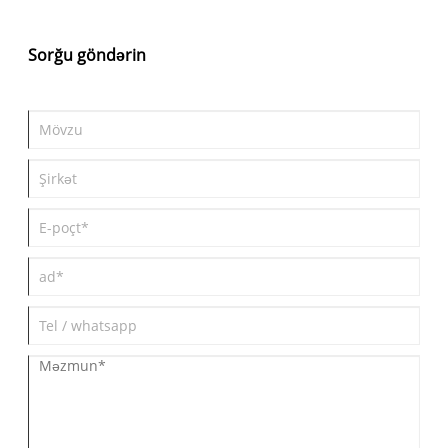
istifadəsini təsdiqlədikdən sonra onu ehtiva edən məhsullar -
içkilər, şirniyyatlar və süd məhsulları bazarda sürətlə ortaya
çıxdı.
Sorğu göndərin