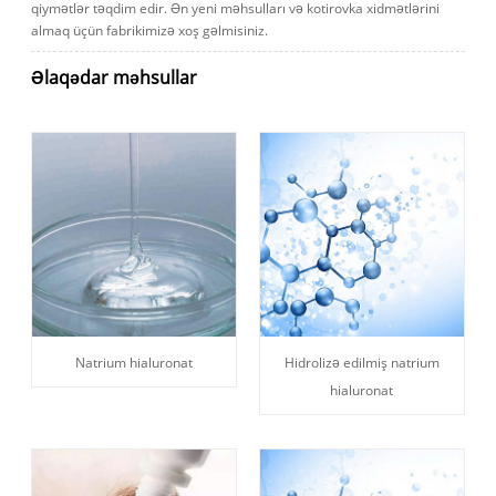
qiymətlər təqdim edir. Ən yeni məhsulları və kotirovka xidmətlərini
almaq üçün fabrikimizə xoş gəlmisiniz.
Əlaqədar məhsullar
Natrium hialuronat
Hidrolizə edilmiş natrium
hialuronat