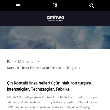
Ev
>
Məhsullar
>
Kontakt Linza Həlləri Üçün Hialuron Turşusu
Çin Kontakt linza həlləri üçün hialuron turşusu
İstehsalçılar, Təchizatçılar, Fabrika
AMHWA® Çində peşəkar Kontakt linza həlləri üçün hialuron turşusu
istehsalçı və təchizatçıdır. Bizim yüksək keyfiyyətimiz Kontakt linza
həlləri üçün hialuron turşusu yalnız ən son satış deyil və aşağı