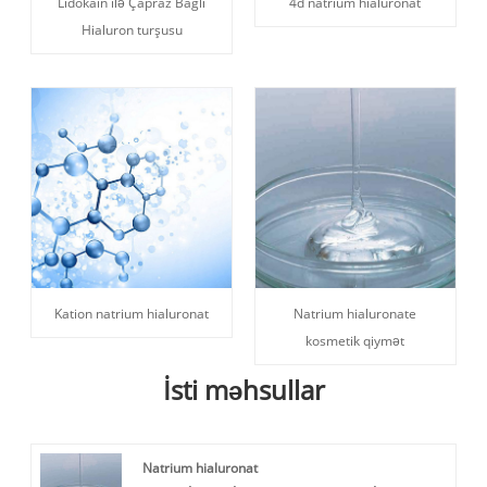
Lidokain ilə Çapraz Bağlı
4d natrium hialuronat
Hialuron turşusu
Kation natrium hialuronat
Natrium hialuronate
kosmetik qiymət
İsti məhsullar
Natrium hialuronat