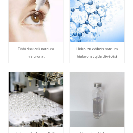
Tibbi dərəcəli natrium
Hidrolizə edilmiş natrium
hialuronat
hialuronat qida dərəcəsi