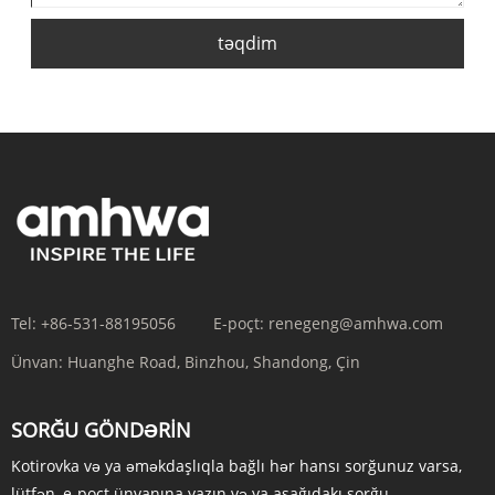
təqdim
Tel:
+86-531-88195056
E-poçt:
renegeng@amhwa.com
Ünvan:
Huanghe Road, Binzhou, Shandong, Çin
SORĞU GÖNDƏRIN
Kotirovka və ya əməkdaşlıqla bağlı hər hansı sorğunuz varsa,
lütfən, e-poçt ünvanına yazın və ya aşağıdakı sorğu