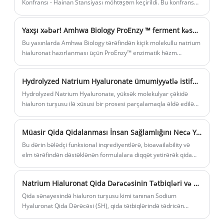
Konfransı - Hainan Stansiyası möhtəşəm keçirildi. Bu konfrans
Haikouda Çin tibbi estetikasının gələcək tendensiyasını birgə
səsləndirmək üçün Hainan sənaye assosiasiyaları, yüksək
Yaxşı xəbər! Amhwa Biology ProEnzy ™ ferment kəsmə texnologiyası milli ixtira patentini aldı
keyfiyyətli upstream brend partiyaları, əla həkimlər və institutlar
kimi sənaye elit nümayəndələrini bir araya topladı. Amhwa
Bu yaxınlarda Amhwa Biology tərəfindən kiçik molekullu natrium
Biology direktoru və markanın şahidi Zhao Yanhui xüsusi qonaq
hialuronat hazırlanması üçün ProEnzy™ enzimatik həzm
kimi iştirak etdi və mövzunu paylaşmağa gətirdi.
texnologiyası, yəni "kiçik molekullu hialuronat və ya onun
duzunun hazırlanması üsulu" elan edilmişdir. O, Dövlət Əqli
Hydrolyzed Natrium Hyaluronate ümumiyyətlə istifadə olunur?
Mülkiyyət İdarəsi tərəfindən rəsmi olaraq icazə verilmiş və
ölkəmizdə bioloji mühəndislik texnologiyası sahəsində bir
Hydrolyzed Natrium Hyaluronate, yüksək molekulyar çəkidə
irəliləyiş olan Çin İxtira patentinin sertifikatı verilmişdir.
hialuron turşusu ilə xüsusi bir prosesi parçalamaqla əldə edilən
aşağı molekulyar çəki formasıdır.
Müasir Qida Qidalanması İnsan Sağlamlığını Necə Yenidən Müəyyən edir?
Bu dərin bələdçi funksional inqrediyentlərə, bioavailability və
elm tərəfindən dəstəklənən formulalara diqqət yetirərək qida
qidalanmasının inkişaf edən mənzərəsini araşdırır. Hialuron
turşusu (qida keyfiyyəti) kimi molekulların sistemli sağlamlığa
Natrium Hialuronat Qida Dərəcəsinin Tətbiqləri və Seçimi.
necə töhfə verdiyini deşifrə edirik, keyfiyyət sertifikatlarını (ISO,
HACCP, Kosher) yoxlayırıq və formulatorlar, brendlər və
Qida sənayesində hialuron turşusu kimi tanınan Sodium
sağlamlıq həvəskarları üçün təsirli məlumatlar təqdim edirik.
Hyaluronat Qida Dərəcəsi (SH), qida tətbiqlərində tədricən
"kulis"dən "ön mərhələyə" keçdi. Çin 2021-ci ildə adi qidalarda