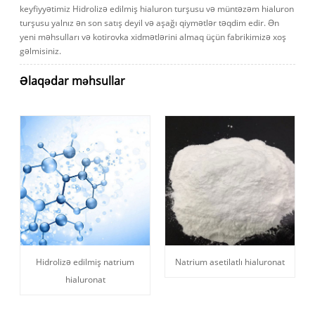
keyfiyyətimiz Hidrolizə edilmiş hialuron turşusu və müntəzəm hialuron
turşusu yalnız ən son satış deyil və aşağı qiymətlər təqdim edir. Ən
yeni məhsulları və kotirovka xidmətlərini almaq üçün fabrikimizə xoş
gəlmisiniz.
Əlaqədar məhsullar
Hidrolizə edilmiş natrium
Natrium asetilatlı hialuronat
hialuronat