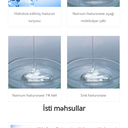
Hidrolizə edilmiş hialuron
Natrium hialuronate aşağı
turşusu
molekulyar çəki
Natrium hialuronate 1% həll
Sink hialuronate
İsti məhsullar