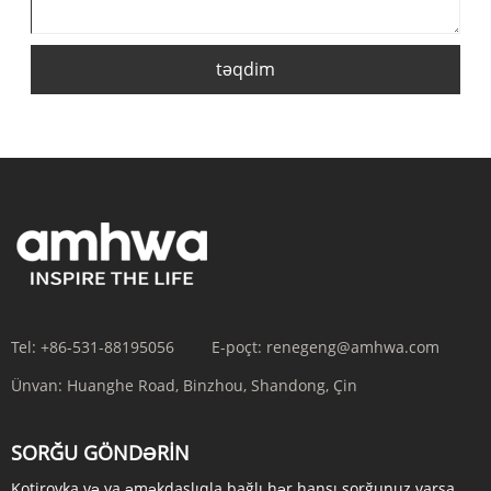
təqdim
Tel:
+86-531-88195056
E-poçt:
renegeng@amhwa.com
Ünvan:
Huanghe Road, Binzhou, Shandong, Çin
SORĞU GÖNDƏRIN
Kotirovka və ya əməkdaşlıqla bağlı hər hansı sorğunuz varsa,