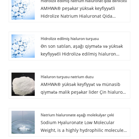
Hidrolizə edilmiş natrium hialuronat qida dərəcəsi
AMHWA® peşəkar yüksək keyfiyyətli
Hidrolize Natrium Hialuronat Qida
Dərəcəsi istehsalçısı olaraq,
zavodumuzdan Hidrolize Natrium
Hidrolizə edilmiş hialuron turşusu
Hialuronat Qida Dərəcəsini alacağınıza
Ən son satılan, aşağı qiymətə və yüksək
əmin ola bilərsiniz və biz sizə ən yaxşı
keyfiyyətli Hidrolizə edilmiş hialuron
satış sonrası xidməti və vaxtında
turşusunu almaq üçün fabrikimizə
çatdırılmanı təklif edəcəyik.
gəlməyinizə xoş gəlmisiniz, AMHWA®
Hialuron turşusu natrium duzu
sizinlə əməkdaşlığa ümid edir.
AMHWA® yüksək keyfiyyət və münasib
qiymətə malik peşəkar lider Çin hialuron
turşusu natrium duzu istehsalçılarından
biridir. Bizimlə əlaqə saxlamağa xoş
Natrium hialuronate aşağı molekulyar çəki
gəlmisiniz.
Sodium Hyaluronate Low Molecular
Weight, is a highly hydrophilic molecule,
plays an important role in tissue