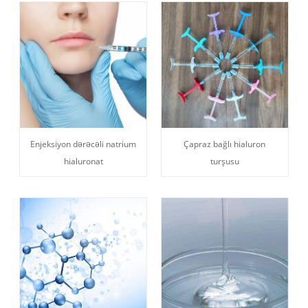
Enjeksiyon dərəcəli natrium
Çapraz bağlı hialuron
hialuronat
turşusu