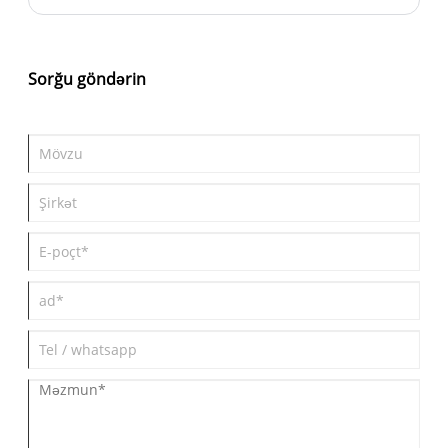
maddələrdən birinə çevrilmişdir. Müstəsna nəmləndirici
qabiliyyəti, biouyğunluğu və dərini bərpa edən faydaları ilə
tanınan bu tərkib indi gündəlik üz kremlərindən tutmuş qocalma
əleyhinə yüksək səviyyəli serumlara qədər müxtəlif formulaların
Sorğu göndərin
təməl daşıdır. Ənənəvi nəmləndiricilərlə müqayisədə, Sodium
Hyaluronat Cosmetic Grade daha dərin nəmləndirmə, daha
yaxşı dəri yaxınlığı və uzunmüddətli performans təklif edir ki, bu
da onu dünya üzrə formulatorlar və brend sahibləri tərəfindən
yüksək qiymətləndirir.