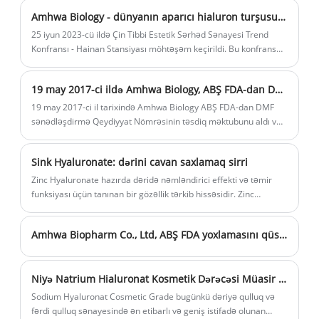
Amhwa Biology - dünyanın aparıcı hialuron turşusu istehsalçısı Amhwa Biology: hialuron turşusunun aparıcı qlobal istehsalçısı olmaq
25 iyun 2023-cü ildə Çin Tibbi Estetik Sərhəd Sənayesi Trend
Konfransı - Hainan Stansiyası möhtəşəm keçirildi. Bu konfrans
Haikouda Çin tibbi estetikasının gələcək tendensiyasını birgə
səsləndirmək üçün Hainan sənaye assosiasiyaları, yüksək
19 may 2017-ci ildə Amhwa Biology, ABŞ FDA-dan DMF-nin qeydiyyat nömrəsinin təsdiq məktubunu aldı.
keyfiyyətli upstream brend partiyaları, əla həkimlər və institutlar
kimi sənaye elit nümayəndələrini bir araya topladı. Amhwa
19 may 2017-ci il tarixində Amhwa Biology ABŞ FDA-dan DMF
Biology direktoru və markanın şahidi Zhao Yanhui xüsusi qonaq
sənədləşdirmə Qeydiyyat Nömrəsinin təsdiq məktubunu aldı və
kimi iştirak etdi və mövzunu paylaşmağa gətirdi.
Amhwa Biology-yə 031799 DMF qeydiyyat nömrəsini əldə
etdiyini bildirdi.
Sink Hyaluronate: dərini cavan saxlamaq sirri
Zinc Hyaluronate hazırda dəridə nəmləndirici effekti və təmir
funksiyası üçün tanınan bir gözəllik tərkib hissəsidir. Zinc
Hyaluronate, dərinin səthində qoruyucu bir film meydana
gətirən, suyun itkisinin təsirli şəkildə qarşısını alan, dərini
Amhwa Biopharm Co., Ltd, ABŞ FDA yoxlamasını qüsursuz keçdi!
nəmləndirərək, cavan və elastik saxlayarkən, dərinin səthində
qoruyucu bir film meydana gətirən bir mürəkkəbdir.
Niyə Natrium Hialuronat Kosmetik Dərəcəsi Müasir Dəriyə Qulluq üçün Əsasdır?
Sodium Hyaluronat Cosmetic Grade bugünkü dəriyə qulluq və
fərdi qulluq sənayesində ən etibarlı və geniş istifadə olunan